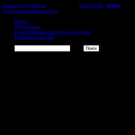
Работает на Prihod.ru
при поддержке
ORTOX.RU
[
Войти
]
Перейти к верхней панели
Войти
Регистрация
Православный календарь на сегодня
В-Православии.рф
Поиск