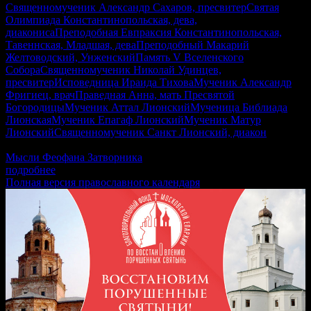
Священномученик Александр Сахаров, пресвитер
Святая
Олимпиада Константинопольская, дева,
диакониса
Преподобная Евпраксия Константинопольская,
Тавеннская, Младшая, дева
Преподобный Макарий
Желтоводский, Унженский
Память V Вселенского
Собора
Священномученик Николай Удинцев,
пресвитер
Исповедница Ираида Тихова
Мученик Александр
Фригиец, врач
Праведная Анна, мать Пресвятой
Богородицы
Мученик Аттал Лионский
Мученица Библиада
Лионская
Мученик Епагаф Лионский
Мученик Матур
Лионский
Священномученик Санкт Лионский, диакон
2Кор.1:12-20, Мф.22:23–33, Гал.4:22–31, Лк.8:16–21
Мысли Феофана Затворника
подробнее
Полная версия православного календаря