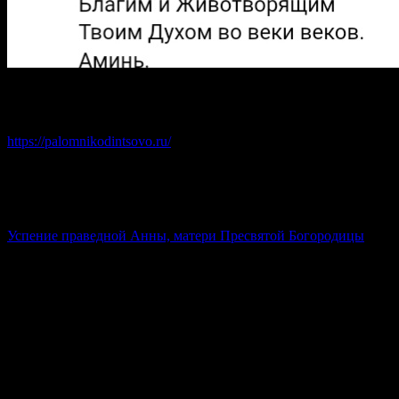
16.01.22г. Епархиальной комиссией по развитию
православного паломничества Одинцовского благочиния
создан сайт. Присоединяйтесь:
https://palomnikodintsovo.ru/
7 августа 2026
25 июля 2026 (по ст.ст.)
Пятница
Седмица 10-я по Пятидесятнице
Успение праведной Анны, матери Пресвятой Богородицы