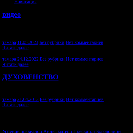
Навигация
видео
(function() { VK.Widgets.Post(«vk_post_575505043_114»,
575505043, 114, ‘FUwNXCu1zpG-Iu2aKX1efvNBMePz’); }());
тамара
11.05.2023
Без рубрики
Нет комментариев
Читать далее
тамара
24.12.2022
Без рубрики
Нет комментариев
Читать далее
ДУХОВЕНСТВО
Настоятель храма, протоиерей Вячеслав Осипов
тамара
21.04.2013
Без рубрики
Нет комментариев
Читать далее
7 августа 2026
25 июля 2026 (по ст.ст.)
Пятница
Седмица 10-я по Пятидесятнице
Успение праведной Анны, матери Пресвятой Богородицы