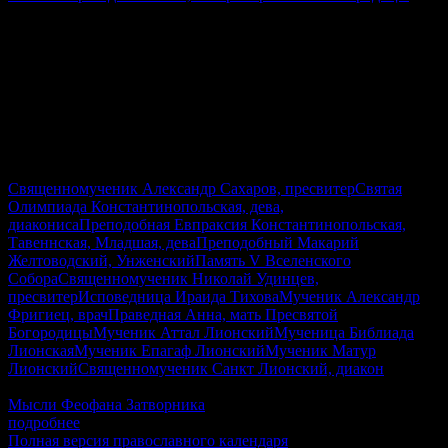
Священномученик Александр Сахаров, пресвитер
Святая
Олимпиада Константинопольская, дева,
диакониса
Преподобная Евпраксия Константинопольская,
Тавеннская, Младшая, дева
Преподобный Макарий
Желтоводский, Унженский
Память V Вселенского
Собора
Священномученик Николай Удинцев,
пресвитер
Исповедница Ираида Тихова
Мученик Александр
Фригиец, врач
Праведная Анна, мать Пресвятой
Богородицы
Мученик Аттал Лионский
Мученица Библиада
Лионская
Мученик Епагаф Лионский
Мученик Матур
Лионский
Священномученик Санкт Лионский, диакон
2Кор.1:12-20, Мф.22:23–33, Гал.4:22–31, Лк.8:16–21
Мысли Феофана Затворника
подробнее
Полная версия православного календаря