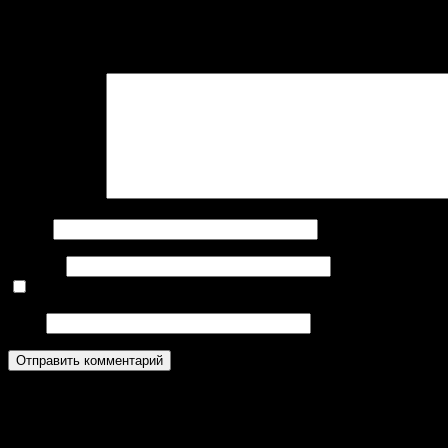
Добавить комментарий
Ваш e-mail не будет опубликован.
Обязательные поля помечен
Комментарий
Имя
*
E-mail
*
Нажмите галочку (защита от спама)
Сайт
6 августа 2026
24 июля 2026 (по ст.ст.)
Четверг