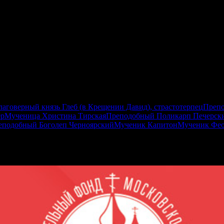
лаговерный князь Глеб (в Крещении Давид), страстотерпец
Препо
ер
Мученица Христина Тирская
Преподобный Поликарп Печерски
еподобный Боголеп Черноярский
Мученик Капитон
Мученик Фео
:2, 2Кор.6:1-10, Лк.7:36–50