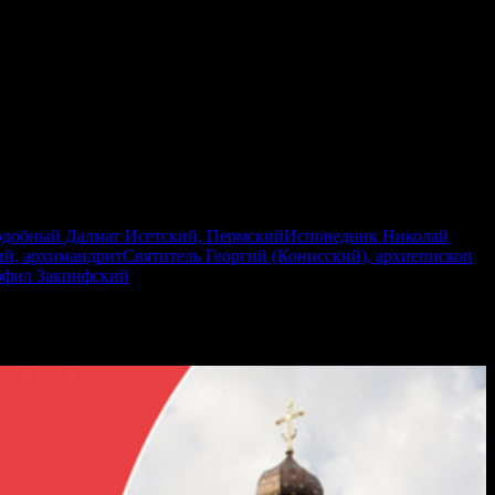
добный Далмат Исетский, Пермский
Исповедник Николай
й, архимандрит
Святитель Георгий (Конисский), архиепископ
фил Закинфский