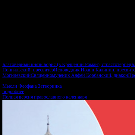
Седмица 10-я по Пятидесятнице
Благоверный князь Борис (в Крещении Роман), страстотерпец
Б
Понгильский, пресвитер
Исповедник Иоанн Калинин, пресвит
Могилевский
Священномученик Алфей Корбанский, диакон
Пр
Лк.21:12–19, 2Кор.1:1-7, Мф.21:43–46, Рим.8:28–39, Ин.15:17–16
Мысли Феофана Затворника
подробнее
Полная версия православного календаря